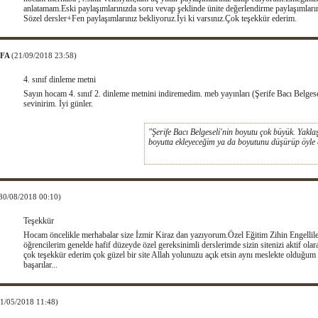
anlatamam.Eski paylaşımlarınızda soru vevap şeklinde ünite değerlendirme paylaşımlarını
Sözel dersler+Fen paylaşımlarınız bekliyoruz.İyi ki varsınız.Çok teşekkür ederim.
AFA
(21/09/2018 23:58)
4. sınıf dinleme metni
Sayın hocam 4. sınıf 2. dinleme metnini indiremedim. meb yayınları (Şerife Bacı Belgese
sevinirim. İyi günler.
"Şerife Bacı Belgeseli'nin boyutu çok büyük. Yakla
boyutta ekleyeceğim ya da boyutunu düşürüp öyle
30/08/2018 00:10)
Teşekkür
Hocam öncelikle merhabalar size İzmir Kiraz dan yazıyorum.Özel Eğitim Zihin Engelli
öğrencilerim genelde hafif düzeyde özel gereksinimli derslerimde sizin sitenizi aktif ol
çok teşekkür ederim çok güzel bir site Allah yolunuzu açık etsin aynı meslekte olduğu
başarılar...
11/05/2018 11:48)