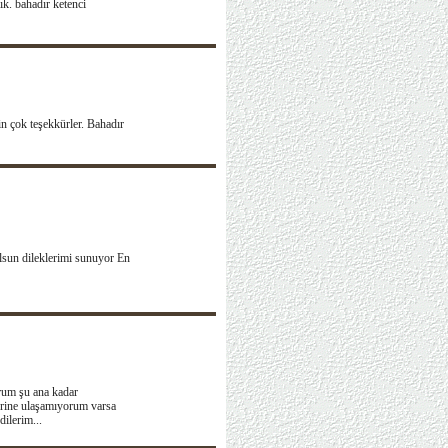
ık. bahadır ketenci
in çok teşekkürler. Bahadır
sun dileklerimi sunuyor En
orum şu ana kadar
erine ulaşamıyorum varsa
dilerim...