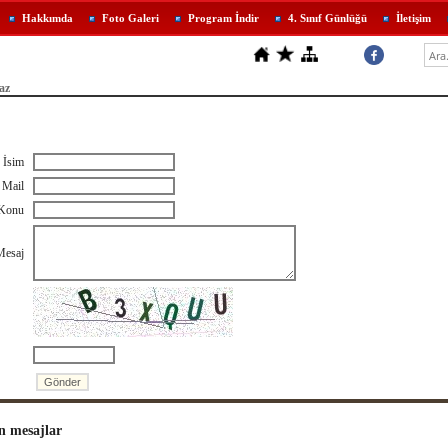
Hakkımda
Foto Galeri
Program İndir
4. Sınıf Günlüğü
İletişim
az
İsim
Mail
Konu
esaj
n mesajlar