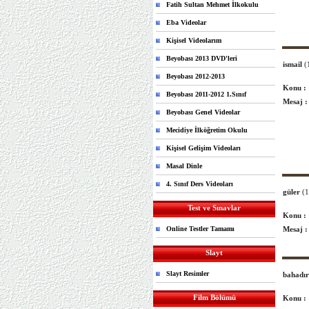
Fatih Sultan Mehmet İlkokulu
Eba Videolar
Kişisel Videolarım
Beyobası 2013 DVD'leri
ismail
(
Beyobası 2012-2013
Konu :
Beyobası 2011-2012 1.Sınıf
Mesaj :
Beyobası Genel Videolar
Mecidiye İlköğretim Okulu
Kişisel Gelişim Videoları
Masal Dinle
4. Sınıf Ders Videoları
güler
(
Test ve Sınavlar
Konu :
Online Testler Tamamı
Mesaj :
Slayt
Slayt Resimler
bahadır
Film Bölümü
Konu :