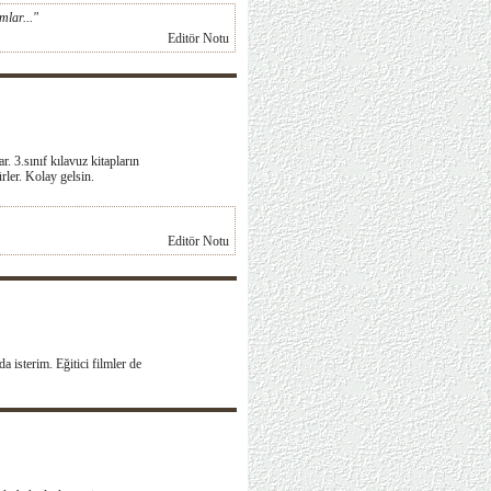
mlar..."
Editör Notu
 3.sınıf kılavuz kitapların
rler. Kolay gelsin.
Editör Notu
 isterim. Eğitici filmler de