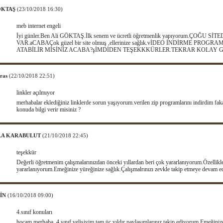
ÖKTAŞ
(23/10/2018 16:30)
meb internet engeli
İyi günler.Ben Ali GÖKTAŞ.İlk senem ve ücretli öğretmenlik yapıyorum.ÇOĞU 
VAR.aCABAÇok güzel bir site olmuş ,ellerinize sağlık.vİDEO İNDİRME PROG
ATABİLİR MİSİNİZ ACABA?şİMDİDEN TEŞEKKKÜRLER.TEKRAR KOLAY GE
aras
(22/10/2018 22:51)
linkler açılmıyor
merhabalar eklediğiniz linklerde sorun yaşıyorum.verilen zip programlarını indirdim fak
konuda bilgi verir misiniz ?
LA KARABULUT
(21/10/2018 22:45)
teşekkür
Değerli öğretmenim çalışmalarınızdan önceki yıllardan beri çok yararlanıyorum.Özellikl
yararlanıyorum.Emeğinize yüreğinize sağlık.Çalışmalrınızı zevkle takip etmeye devam e
İN
(16/10/2018 09:00)
4.sınıf konuları
hocam merhaba ,4.sınıf velisiyim,tam üç yıldır paylaşımlarınız takip ediyorum.Emeğinize 