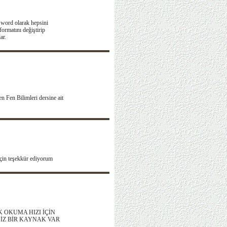
ı word olarak hepsini
ormatını değiştirip
ar.
 Fen Bilimleri dersine ait
 için teşekkür ediyorum
 OKUMA HIZI İÇİN
İZ BİR KAYNAK VAR