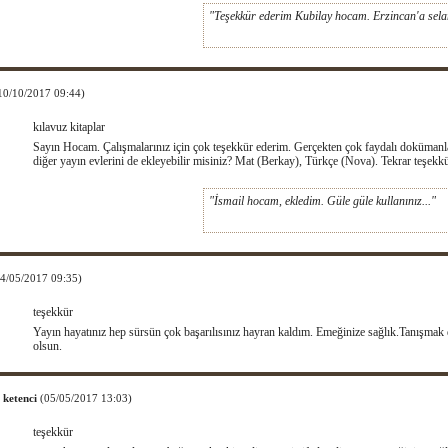
"Teşekkür ederim Kubilay hocam. Erzincan'a sela
10/10/2017 09:44)
kılavuz kitaplar
Sayın Hocam. Çalışmalarınız için çok teşekkür ederim. Gerçekten çok faydalı dokümanlar.
diğer yayın evlerini de ekleyebilir misiniz? Mat (Berkay), Türkçe (Nova). Tekrar teşekkü
"İsmail hocam, ekledim. Güle güle kullanınız..."
14/05/2017 09:35)
teşekkür
Yayın hayatınız hep sürsün çok başarılısınız hayran kaldım. Emeğinize sağlık.Tanışmak da
olsun.
 ketenci
(05/05/2017 13:03)
teşekkür