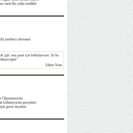
z vardı.Bu yılda özellikle
li) yardımcı olursanız
şık 2gb. onu şuan için bekletiyorum. Ya bu
 ekleyeceğim"
Editör Notu
ler Öğretmeniyim
arak kullanıyorum gerçekten
m için gurur duydum