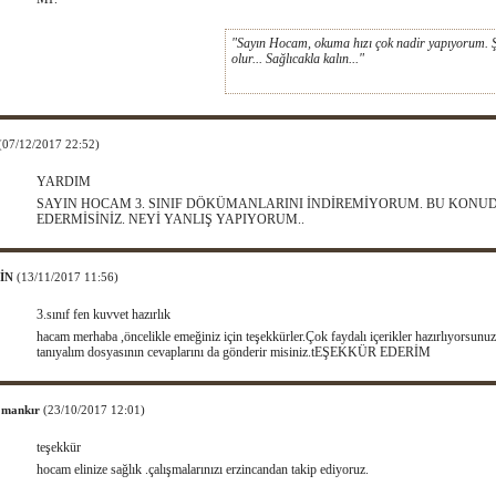
"Sayın Hocam, okuma hızı çok nadir yapıyorum. Ş
olur... Sağlıcakla kalın..."
(07/12/2017 22:52)
YARDIM
SAYIN HOCAM 3. SINIF DÖKÜMANLARINI İNDİREMİYORUM. BU KONU
EDERMİSİNİZ. NEYİ YANLIŞ YAPIYORUM..
İN
(13/11/2017 11:56)
3.sınıf fen kuvvet hazırlık
hacam merhaba ,öncelikle emeğiniz için teşekkürler.Çok faydalı içerikler hazırlıyorsunu
tanıyalım dosyasının cevaplarını da gönderir misiniz.tEŞEKKÜR EDERİM
y mankır
(23/10/2017 12:01)
teşekkür
hocam elinize sağlık .çalışmalarınızı erzincandan takip ediyoruz.