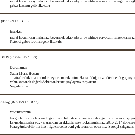
murat hocam çalışmalarınızı beğenerek takip ediyor ve istifade ediyorum. emeğinize sağl
gebze kroman çelik ilkokulu
r
(05/05/2017 13:00)
teşekkür
murat hocam çalışmalarınızı beğenerek takip ediyor ve istifade ediyorum. Emekleriniz iç
Ketenci gebze kroman çelik ilkokulu
L MUŞ
(24/04/2017 18:52)
Durumunuz
Sayın Murat Hocam
1 haftadır döküman göndermeyince merak ettim. Hasta olduğunuzu düşünerek geçmiş ol
yakın zamanda değerli dökümanlarınızı paylaşmak istiyorum.
Saygılarımla.
l Akdağ
(07/04/2017 10:42)
yardımmmmm
İyi günler hocam ben özel eğitim ve rehabilitasyon merkezinde öğretmen olarak çalışıy
kaynaklarınızdan çok yararlandım teşekkürler size .dökumanlarınızı 2016-2017 döneml
bana gönderebilir misiniz . İlgilenirseniz beni çok memnun edersiniz .Size iyi çalışmalar 