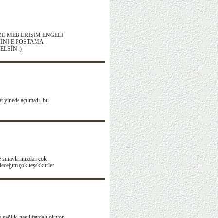
SİTEDE MEB ERİŞİM ENGELİ
RAMINI E POSTAMA
LSİN :)
at yinede açılmadı. bu
e sınavlarınızdan çok
deceğim.çok teşekkürler
sağlık .nasıl faydalı oluyor