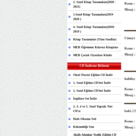
2. Sınıf Kitap Taramaları(2020 -
Konu :
2021)
Mesaj :
1.Sınıf Kitap Taramaları(2019-
2020 )
4. Sınıf Kitap Taramaları(2018-
2019 )
Cüneyt
Kitap Taramaları (Tüm Sınıflar)
MEB Öğretmen Kılavuz Kitapları
Konu :
Mesaj :
MEB Çocuk Oyunları Kitabı
CD İndirme Bölümü
Okul Öncesi Eğitim CD İndir
kubila
1. Sınıf Eğitim CD'leri İndir
Konu :
2. Sınıf Eğitim CD'leri İndir
Mesaj :
İngilizce Set İndir
2, 3, 4 ve 5. Sınıf Yaprak Test
baki
(2
CD'si
Hızlı Okuma Seti
Konu :
Kekemeliğe Son
Mesaj :
Akıllı Adımlar Trafik Eğitim CD