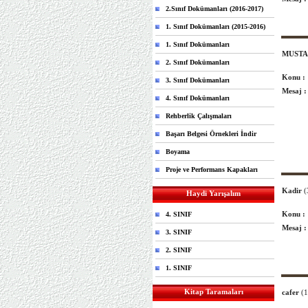
2.Sınıf Dokümanları (2016-2017)
1. Sınıf Dokümanları (2015-2016)
1. Sınıf Dokümanları
MUST
2. Sınıf Dokümanları
Konu :
3. Sınıf Dokümanları
Mesaj :
4. Sınıf Dokümanları
Rehberlik Çalışmaları
Başarı Belgesi Örnekleri İndir
Boyama
Proje ve Performans Kapakları
Kadir
(
Haydi Yarışalım
Konu :
4. SINIF
Mesaj :
3. SINIF
2. SINIF
1. SINIF
Kitap Taramaları
cafer
(