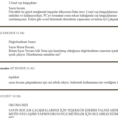
3.Sınıf cep kitapçıkları
Sayın hocam,
Öncelikle bu güzel emeğinizde başarılar diliyorum.Daha önce 3.sınıf cep kitapçıklarınız
indirdim ve kullanıyordum. PC'ye formattan sonra tekrar baktığımda cep kitapçıklarının f
sınırlamışsınız. Eskisi gibi word düzeninde düzenleme yaparsanız sevinirim.İyi Çalışmal
(13/04/2018 11:44)
Değerlendirme Sınavı
Sayın Murat Hocam,
Benim Eşsiz Yuvam Adlı Tema için hazırlamış olduğunuz değerlendirme sınavının içinden
içerik çıkıyor. Düzeltmemiz mümkün mü?
y mankır
(07/03/2018 11:41)
teşekkür
sayın hocam çalışmalarınız için sizi tebrik ediyor, bizlerinde kullanımına izin verdiğiniz
8/12/2017 13:16)
OKUMA HIZI
SAYIN HOCAM ÇALIŞMALARINIZ İÇİN TEŞEKKÜR EDERİM.YALNIZ ARTIK
METİN PAYLAŞIMI YAPMIYORUSUNUZ.METİNLER İÇİN BULABİLECEĞİM
MI?