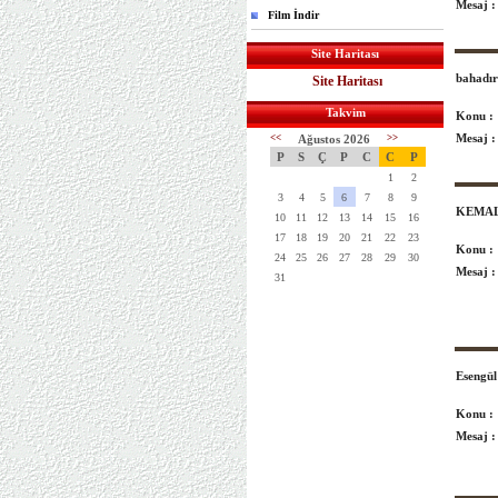
Mesaj :
Film İndir
Site Haritası
bahadı
Site Haritası
Takvim
Konu :
Mesaj :
<<
Ağustos 2026
>>
P
S
Ç
P
C
C
P
1
2
3
4
5
6
7
8
9
KEMA
10
11
12
13
14
15
16
17
18
19
20
21
22
23
Konu :
24
25
26
27
28
29
30
Mesaj :
31
Esengü
Konu :
Mesaj :