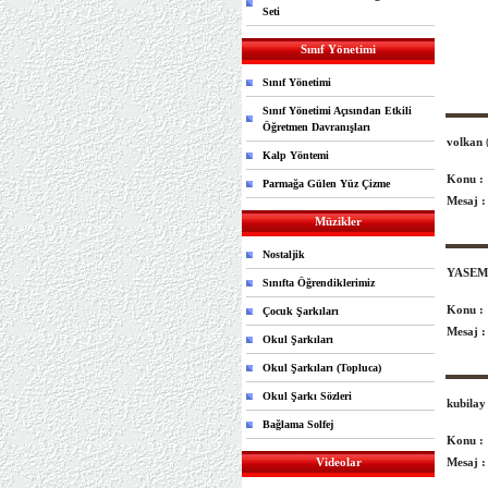
Seti
Sınıf Yönetimi
Sınıf Yönetimi
Sınıf Yönetimi Açısından Etkili
Öğretmen Davranışları
volkan
Kalp Yöntemi
Konu :
Parmağa Gülen Yüz Çizme
Mesaj :
Müzikler
Nostaljik
YASEM
Sınıfta Öğrendiklerimiz
Konu :
Çocuk Şarkıları
Mesaj :
Okul Şarkıları
Okul Şarkıları (Topluca)
Okul Şarkı Sözleri
kubila
Bağlama Solfej
Konu :
Videolar
Mesaj :