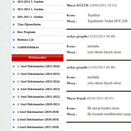
2013-2014 3. Sınıfım
Murat KÜÇÜK
(18/02/2011 18:13)
2012-2013 2. Sınıfım
Teşekkür
Konu :
2011-2012 1. Sınıfım
Teşekkürler Serhat HOCAM
Mesaj :
Tüm Öğrencilerim
Ders Programı
serhat görgülü
(15/02/2011 00:48)
Bulmaca Çöz
merhaba
Konu :
GizlilikPolitikasi
yeni siteniz hayırlı olsun
Mesaj :
Dokümanlar
1. Sınıf Dokümanları (2025-2026)
serhat görgülü
(15/02/2011 00:48)
2. Sınıf Dokümanları (2024-2025)
merhaba
Konu :
1. Sınıf Dokümanları (2023-2024)
yeni siteniz hayırlı olsun
Mesaj :
4. Sınıf Dokümanları (2022-2023)
3. Sınıf Dokümanları (2021-2022)
Murat Küçük
(02/01/2011 00:47)
2. Sınıf Dokümanları (2020-2021)
İlk mesaj benden olsun
Konu :
1.Sınıf Dokümanları (2019-2020)
Bu kısımda istediklerinizi yazıp 
Mesaj :
4.Sınıf Dokümanları (2018-2019)
3.Sınıf Dokümanları (2017-2018)