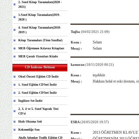
2. Sınıf Kitap Taramaları(2020 -
2021)
1.Sınıf Kitap Taramaları(2019-
2020 )
4. Sınıf Kitap Taramaları(2018-
Tuğba
(04/02/2021 21:09)
2019 )
Kitap Taramaları (Tüm Sınıflar)
Selam
Konu :
Selam
MEB Öğretmen Kılavuz Kitapları
Mesaj :
MEB Çocuk Oyunları Kitabı
kamuran
(18/11/2020 00:21)
CD İndirme Bölümü
teşekkür
Konu :
Okul Öncesi Eğitim CD İndir
Hakkını helal et eski dostum, s
Mesaj :
1. Sınıf Eğitim CD'leri İndir
2. Sınıf Eğitim CD'leri İndir
İngilizce Set İndir
2, 3, 4 ve 5. Sınıf Yaprak Test
CD'si
Hızlı Okuma Seti
ESRA
(26/05/2020 19:57)
Kekemeliğe Son
2013 ÖĞRETMEN KLAVUZ 
Konu :
Akıllı Adımlar Trafik Eğitim CD
ÖĞRETMENİM 2013 ÖĞRE
Mesaj :