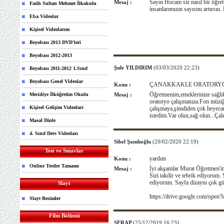
Sayın Hocam siz nasıl bir öğretm
Mesaj :
Fatih Sultan Mehmet İlkokulu
insanlarımızın sayısını artırsın
Eba Videolar
Kişisel Videolarım
Beyobası 2013 DVD'leri
Beyobası 2012-2013
Şule YILDIRIM
(03/03/2020 22:23)
Beyobası 2011-2012 1.Sınıf
Beyobası Genel Videolar
ÇANAKKAKLE ORATORY
Konu :
Öğretmenim,emeklerinize sağlık
Mecidiye İlköğretim Okulu
Mesaj :
oratoryo çalışmanıza.Fon müziğ
Kişisel Gelişim Videoları
çalışmaya,şimdiden çok heyeca
istedim.Var olun,sağ olun...Çal
Masal Dinle
4. Sınıf Ders Videoları
Sibel Şamlıoğlu
(20/02/2020 22:19)
Test ve Sınavlar
yardım
Konu :
Online Testler Tamamı
İyi akşamlar Murat Öğretmen'im
Mesaj :
Sizi takdir ve tebrik ediyorum
ediyorum. Sayfa dizaynı çok güz
Slayt
https://drive.google.com/o
Slayt Resimler
Film Bölümü
SERAP
(25/12/2019 16:23)