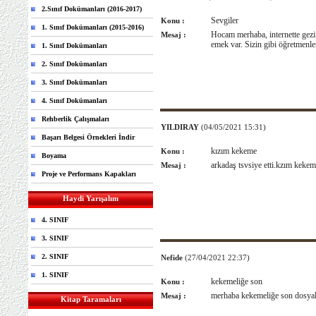
2.Sınıf Dokümanları (2016-2017)
Sevgiler
Konu :
1. Sınıf Dokümanları (2015-2016)
Hocam merhaba, internette gezini
Mesaj :
emek var. Sizin gibi öğretmenle
1. Sınıf Dokümanları
2. Sınıf Dokümanları
3. Sınıf Dokümanları
4. Sınıf Dokümanları
Rehberlik Çalışmaları
YILDIRAY
(04/05/2021 15:31)
Başarı Belgesi Örnekleri İndir
kızım kekeme
Konu :
Boyama
arkadaş tsvsiye etti.kzım kekem
Mesaj :
Proje ve Performans Kapakları
Haydi Yarışalım
4. SINIF
3. SINIF
2. SINIF
Nefide
(27/04/2021 22:37)
1. SINIF
kekemeliğe son
Konu :
merhaba kekemeliğe son dosyala
Mesaj :
Kitap Taramaları