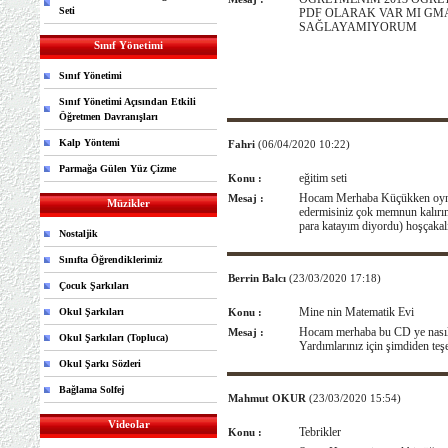
Seti
PDF OLARAK VAR MI GMA
SAĞLAYAMIYORUM
Sınıf Yönetimi
Sınıf Yönetimi
Sınıf Yönetimi Açısından Etkili
Öğretmen Davranışları
Kalp Yöntemi
Fahri
(06/04/2020 10:22)
Parmağa Gülen Yüz Çizme
eğitim seti
Konu :
Hocam Merhaba Küçükken oynad
Mesaj :
Müzikler
edermisiniz çok memnun kalırım
para katayım diyordu) hoşçakalı
Nostaljik
Sınıfta Öğrendiklerimiz
Berrin Balcı
(23/03/2020 17:18)
Çocuk Şarkıları
Mine nin Matematik Evi
Okul Şarkıları
Konu :
Hocam merhaba bu CD ye nasıl 
Mesaj :
Okul Şarkıları (Topluca)
Yardımlarınız için şimdiden teş
Okul Şarkı Sözleri
Bağlama Solfej
Mahmut OKUR
(23/03/2020 15:54)
Videolar
Tebrikler
Konu :