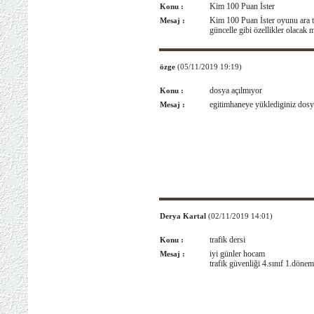
Kim 100 Puan İster
Konu :
Kim 100 Puan İster oyunu ara ta
Mesaj :
güncelle gibi özellikler olacak 
özge
(05/11/2019 19:19)
dosya açılmıyor
Konu :
egitimhaneye yüklediginiz d
Mesaj :
Derya Kartal
(02/11/2019 14:01)
trafik dersi
Konu :
iyi günler hocam
Mesaj :
trafik güvenliği 4.sınıf 1.döne