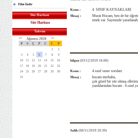
Film İndir
4. SINIF KAYNAKLARI
Konu :
Site Haritası
Murat Hocam, ben de bir öğretme
Mesaj :
emek var. Sayenizde yararlanabil
Site Haritası
Takvim
<<
Ağustos 2026
>>
P
S
Ç
P
C
C
P
1
2
3
4
5
6
7
8
9
10
11
12
13
14
15
16
bilgen
(03/12/2019 16:00)
17
18
19
20
21
22
23
4.sınıf sınav soruları
Konu :
24
25
26
27
28
29
30
hocam merhaba,
31
Mesaj :
çok güzel bir site olmuş elleri
yazılılarından hocam . 4.sınıf ya
Salih
(06/11/2019 20:39)