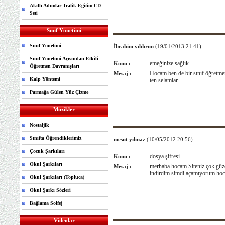
Akıllı Adımlar Trafik Eğitim CD
Seti
Sınıf Yönetimi
Sınıf Yönetimi
İbrahim yıldırım
(19/01/2013 21:41)
Sınıf Yönetimi Açısından Etkili
emeğinize sağlık...
Konu :
Öğretmen Davranışları
Hocam ben de bir sınıf öğretmen
Mesaj :
Kalp Yöntemi
ten selamlar
Parmağa Gülen Yüz Çizme
Müzikler
Nostaljik
Sınıfta Öğrendiklerimiz
mesut yılmaz
(10/05/2012 20:56)
Çocuk Şarkıları
dosya şifresi
Konu :
Okul Şarkıları
merhaba hocam.Siteniz çok güzel
Mesaj :
indirdim simdi açamıyorum hoc
Okul Şarkıları (Topluca)
Okul Şarkı Sözleri
Bağlama Solfej
Videolar