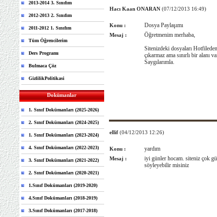
2013-2014 3. Sınıfım
Hacı Kaan ONARAN
(07/12/2013 16:49)
2012-2013 2. Sınıfım
Dosya Paylaşımı
Konu :
2011-2012 1. Sınıfım
Öğretmenim merhaba,
Mesaj :
Tüm Öğrencilerim
Sitenizdeki dosyaları Hotfilede
Ders Programı
çıkarmaz ama sınırlı bir alanı 
Saygılarımla.
Bulmaca Çöz
GizlilikPolitikasi
Dokümanlar
1. Sınıf Dokümanları (2025-2026)
2. Sınıf Dokümanları (2024-2025)
ellif
(04/12/2013 12:26)
1. Sınıf Dokümanları (2023-2024)
4. Sınıf Dokümanları (2022-2023)
yardım
Konu :
iyi günler hocam. siteniz çok gü
Mesaj :
3. Sınıf Dokümanları (2021-2022)
söyleyebilir misiniz
2. Sınıf Dokümanları (2020-2021)
1.Sınıf Dokümanları (2019-2020)
4.Sınıf Dokümanları (2018-2019)
3.Sınıf Dokümanları (2017-2018)