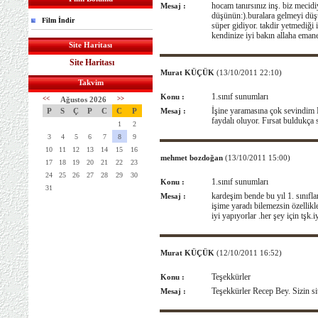
hocam tanırsınız inş. biz mecid
Mesaj :
düşünün:).buralara gelmeyi düş
Film İndir
süper gidiyor. takdir yetmediği 
kendinize iyi bakın allaha emane
Site Haritası
Site Haritası
Murat KÜÇÜK
(13/10/2011 22:10)
Takvim
1.sınıf sunumları
Konu :
<<
Ağustos 2026
>>
İşine yaramasına çok sevindim
P
S
Ç
P
C
C
P
Mesaj :
faydalı oluyor. Fırsat buldukça s
1
2
3
4
5
6
7
8
9
10
11
12
13
14
15
16
mehmet bozdoğan
(13/10/2011 15:00)
17
18
19
20
21
22
23
24
25
26
27
28
29
30
1.sınıf sunumları
Konu :
31
kardeşim bende bu yıl 1. sınıfl
Mesaj :
işime yaradı bilemezsin özellik
iyi yapıyorlar .her şey için tşk.
Murat KÜÇÜK
(12/10/2011 16:52)
Teşekkürler
Konu :
Teşekkürler Recep Bey. Sizin sit
Mesaj :