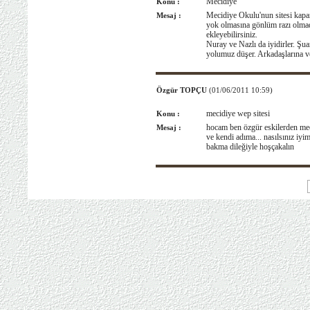
Mecidiye
Konu :
Mecidiye Okulu'nun sitesi kapand
Mesaj :
yok olmasına gönlüm razı olmadı. 
ekleyebilirsiniz.
Nuray ve Nazlı da iyidirler. Şua
yolumuz düşer. Arkadaşlarına ve
Özgür TOPÇU
(01/06/2011 10:59)
mecidiye wep sitesi
Konu :
hocam ben özgür eskilerden meci
Mesaj :
ve kendi adıma... nasılsınız iyim
bakma dileğiyle hoşçakalın