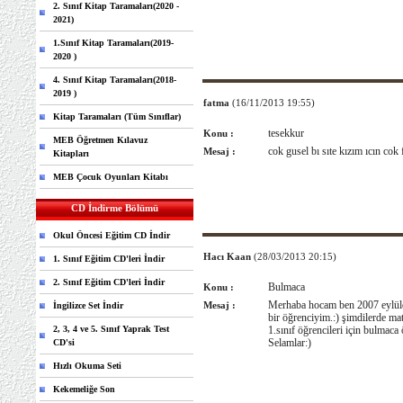
2. Sınıf Kitap Taramaları(2020 -
2021)
1.Sınıf Kitap Taramaları(2019-
2020 )
4. Sınıf Kitap Taramaları(2018-
2019 )
fatma
(16/11/2013 19:55)
Kitap Taramaları (Tüm Sınıflar)
tesekkur
Konu :
MEB Öğretmen Kılavuz
cok gusel bı sıte kızım ıcın cok
Mesaj :
Kitapları
MEB Çocuk Oyunları Kitabı
CD İndirme Bölümü
Okul Öncesi Eğitim CD İndir
Hacı Kaan
(28/03/2013 20:15)
1. Sınıf Eğitim CD'leri İndir
2. Sınıf Eğitim CD'leri İndir
Bulmaca
Konu :
Merhaba hocam ben 2007 eylüld
Mesaj :
İngilizce Set İndir
bir öğrenciyim.:) şimdilerde m
2, 3, 4 ve 5. Sınıf Yaprak Test
1.sınıf öğrencileri için bulmac
Selamlar:)
CD'si
Hızlı Okuma Seti
Kekemeliğe Son