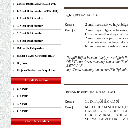
2.Sınıf Dokümanları (2016-2017)
1. Sınıf Dokümanları (2015-2016)
tuğba
(19/11/2013 22:32)
1. Sınıf Dokümanları
2.sınıf matematik ve hayat bilg
Konu :
2. Sınıf Dokümanları
2.sınıf hayat bilgisi perfor
Mesaj :
3. Sınıf Dokümanları
kullanma nasıl bir dosya hazırlay
2.sınıf matematik performans ö
4. Sınıf Dokümanları
100 içinde ikişer ve beşer, dörde
lütfen rica etsem yardımcı olu
Rehberlik Çalışmaları
Başarı Belgesi Örnekleri İndir
"Sevgili Tuğba Hocam, Aşağıya istediğini
ÖDEVİ http://www.muratogretmen.com/Fil
Boyama
SAYMALAR
http://www.muratogretmen.com/FileUpload/o
Proje ve Performans Kapakları
Haydi Yarışalım
4. SINIF
OSMAN başkurt
(19/11/2013 11:35)
3. SINIF
1.SINIF EĞİTİM CD Sİ
Konu :
2. SINIF
MRH.HOCAM.SİTENİZ İÇİ
Mesaj :
HASTALIĞI SEBEBİYLE GEÇ
1. SINIF
ÜCRETİ MUKABİLİNDE GÖN
SOSYAL GÜVENLİK İL 
Kitap Taramaları