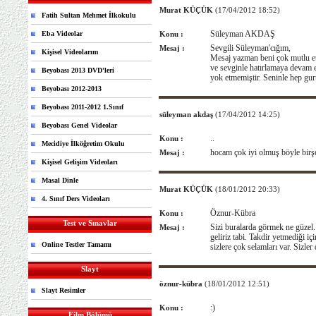
Murat KÜÇÜK
(17/04/2012 18:52)
Fatih Sultan Mehmet İlkokulu
Süleyman AKDAŞ
Eba Videolar
Konu :
Sevgili Süleyman'cığım,
Mesaj :
Kişisel Videolarım
Mesaj yazman beni çok mutlu etti
ve sevginle hatırlamaya devam e
Beyobası 2013 DVD'leri
yok etmemiştir. Seninle hep g
Beyobası 2012-2013
Beyobası 2011-2012 1.Sınıf
süleyman akdaş
(17/04/2012 14:25)
Beyobası Genel Videolar
..
Konu :
Mecidiye İlköğretim Okulu
hocam çok iyi olmuş böyle birş
Mesaj :
Kişisel Gelişim Videoları
Masal Dinle
Murat KÜÇÜK
(18/01/2012 20:33)
4. Sınıf Ders Videoları
Öznur-Kübra
Konu :
Test ve Sınavlar
Sizi buralarda görmek ne güzel. 
Mesaj :
geliriz tabi. Takdir yetmediği i
Online Testler Tamamı
sizlere çok selamları var. Sizle
Slayt
öznur-kübra
(18/01/2012 12:51)
Slayt Resimler
:)
Konu :
Film Bölümü