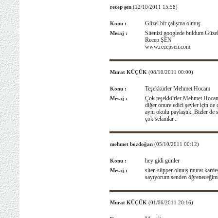
recep şen
(12/10/2011 15:58)
Güzel bir çalışma olmuş
Konu :
Sitenizi googlede buldum.Güzel 
Mesaj :
Recep ŞEN
www.recepsen.com
Murat KÜÇÜK
(08/10/2011 00:00)
Teşekkürler Mehmet Hocam
Konu :
Çok teşekkürler Mehmet Hocam. 
Mesaj :
diğer onure edici şeyler için de
aynı okulu paylaştık. Bizler de
çok selamlar...
mehmet bozdoğan
(05/10/2011 00:12)
hey gidi günler
Konu :
siten süpper olmuş murat kardeşi
Mesaj :
sayıyorum.senden öğreneceğimi
Murat KÜÇÜK
(01/06/2011 20:16)