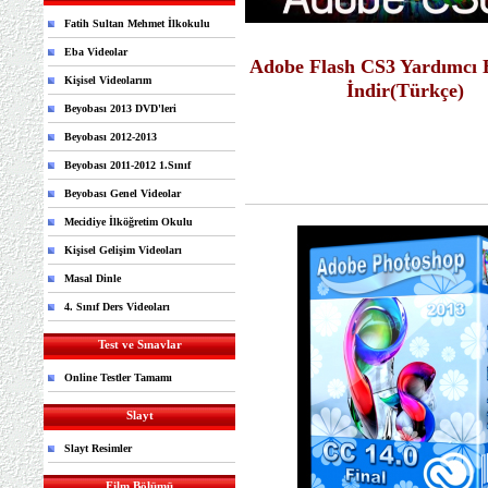
Fatih Sultan Mehmet İlkokulu
Eba Videolar
Adobe Flash CS3 Yardımcı E
Kişisel Videolarım
İndir(Türkçe)
Beyobası 2013 DVD'leri
Beyobası 2012-2013
Beyobası 2011-2012 1.Sınıf
Beyobası Genel Videolar
Mecidiye İlköğretim Okulu
Kişisel Gelişim Videoları
Masal Dinle
4. Sınıf Ders Videoları
Test ve Sınavlar
Online Testler Tamamı
Slayt
Slayt Resimler
Film Bölümü