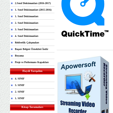
2.Sınıf Dokümanları (2016-2017)
1. Sınıf Dokümanları (2015-2016)
1. Sınıf Dokümanları
2. Sınıf Dokümanları
3. Sınıf Dokümanları
4. Sınıf Dokümanları
Rehberlik Çalışmaları
Başarı Belgesi Örnekleri İndir
Boyama
Proje ve Performans Kapakları
Haydi Yarışalım
4. SINIF
3. SINIF
2. SINIF
1. SINIF
Kitap Taramaları