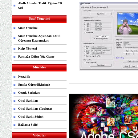
Akıllı Adımlar Trafik Eğitim CD
Seti
Sınıf Yönetimi
Sınıf Yönetimi
Sınıf Yönetimi Açısından Etkili
Öğretmen Davranışları
Kalp Yöntemi
Parmağa Gülen Yüz Çizme
Müzikler
Nostaljik
Sınıfta Öğrendiklerimiz
Çocuk Şarkıları
Okul Şarkıları
Okul Şarkıları (Topluca)
Okul Şarkı Sözleri
Bağlama Solfej
Videolar