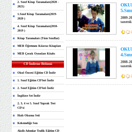
2. Sınıf Kitap Taramaları(2020 -
OKUL 
2021)
5.Sını
1.Sınıf Kitap Taramaları(2019-
2009-20
2020 )
tanıttık
4. Sınıf Kitap Taramaları(2018-
2019 )
Kitap Taramaları (Tüm Sınıflar)
MEB Öğretmen Kılavuz Kitapları
OKUL 
MEB Çocuk Oyunları Kitabı
4.Sını
2008-20
CD İndirme Bölümü
tanıttık
Okul Öncesi Eğitim CD İndir
1. Sınıf Eğitim CD'leri İndir
2. Sınıf Eğitim CD'leri İndir
İngilizce Set İndir
2, 3, 4 ve 5. Sınıf Yaprak Test
CD'si
Hızlı Okuma Seti
Kekemeliğe Son
Akıllı Adımlar Trafik Eğitim CD