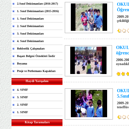
OKUL 
2.Sınıf Dokümanları (2016-2017)
Öğrenc
1. Sınıf Dokümanları (2015-2016)
2009-20
1. Sınıf Dokümanları
çekildiğ
2. Sınıf Dokümanları
3. Sınıf Dokümanları
4. Sınıf Dokümanları
OKUL D
Rehberlik Çalışmaları
öğrenc
Başarı Belgesi Örnekleri İndir
2006-200
Boyama
oynadıkl
Proje ve Performans Kapakları
Haydi Yarışalım
4. SINIF
OKUL 
5.Sını
3. SINIF
2009-201
2. SINIF
teneffüs
1. SINIF
Kitap Taramaları