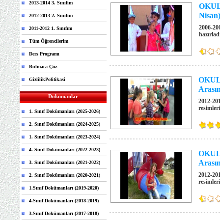
2013-2014 3. Sınıfım
OKUL 
Nisan
2012-2013 2. Sınıfım
2006-200
2011-2012 1. Sınıfım
hazırlad
Tüm Öğrencilerim
Ders Programı
Bulmaca Çöz
OKUL D
GizlilikPolitikasi
Arasın
Dokümanlar
2012-201
resimler
1. Sınıf Dokümanları (2025-2026)
2. Sınıf Dokümanları (2024-2025)
1. Sınıf Dokümanları (2023-2024)
4. Sınıf Dokümanları (2022-2023)
OKUL D
Arasın
3. Sınıf Dokümanları (2021-2022)
2012-201
2. Sınıf Dokümanları (2020-2021)
resimler
1.Sınıf Dokümanları (2019-2020)
4.Sınıf Dokümanları (2018-2019)
3.Sınıf Dokümanları (2017-2018)