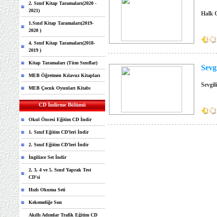
2. Sınıf Kitap Taramaları(2020 -
2021)
Halk O
1.Sınıf Kitap Taramaları(2019-
2020 )
4. Sınıf Kitap Taramaları(2018-
2019 )
Kitap Taramaları (Tüm Sınıflar)
Sevgi
MEB Öğretmen Kılavuz Kitapları
Sevgil
MEB Çocuk Oyunları Kitabı
CD İndirme Bölümü
Okul Öncesi Eğitim CD İndir
1. Sınıf Eğitim CD'leri İndir
2. Sınıf Eğitim CD'leri İndir
İngilizce Set İndir
2, 3, 4 ve 5. Sınıf Yaprak Test
CD'si
Hızlı Okuma Seti
Kekemeliğe Son
Akıllı Adımlar Trafik Eğitim CD