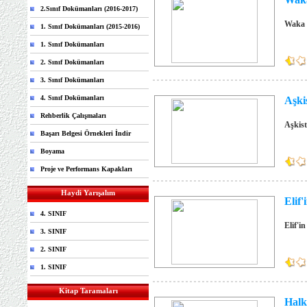
2.Sınıf Dokümanları (2016-2017)
Waka W
1. Sınıf Dokümanları (2015-2016)
1. Sınıf Dokümanları
2. Sınıf Dokümanları
3. Sınıf Dokümanları
4. Sınıf Dokümanları
Aşki
Rehberlik Çalışmaları
Aşkist
Başarı Belgesi Örnekleri İndir
Boyama
Proje ve Performans Kapakları
Haydi Yarışalım
Elif'
4. SINIF
Elif'i
3. SINIF
2. SINIF
1. SINIF
Kitap Taramaları
Halk